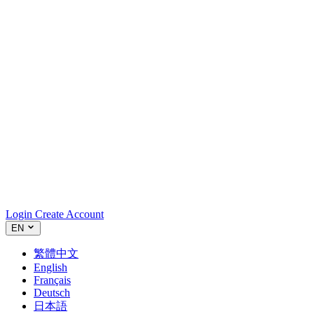
Login
Create Account
EN
繁體中文
English
Français
Deutsch
日本語