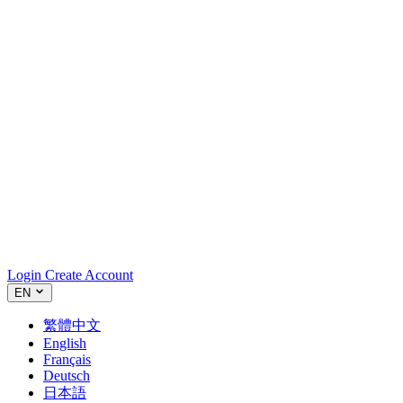
Login
Create Account
EN
繁體中文
English
Français
Deutsch
日本語