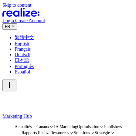
Skip to content
Login
Create Account
FR
繁體中文
English
Français
Deutsch
日本語
Português
Español
Marketing Hub
Actualités
Canaux
IA Marketing
Optimisation
Publishers
Rapports Realize
Ressources
Solutions
Stratégie