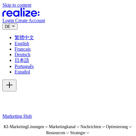
Skip to content
Login
Create Account
DE
繁體中文
English
Français
Deutsch
日本語
Português
Español
Marketing Hub
KI-Marketing
Lösungen
Marketingkanal
Nachrichten
Optimierung
Ressourcen
Strategie