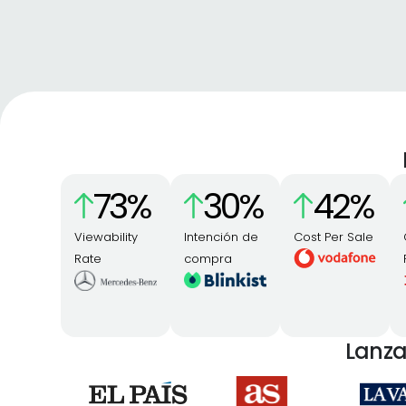
73
%
30
%
42
%
Viewability
Intención de
Cost Per Sale
Rate
compra
Lanza