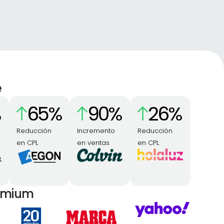
e
65
%
90
%
26
%
Reducción
Incremento
Reducción
en CPL
en ventas
en CPL
remium