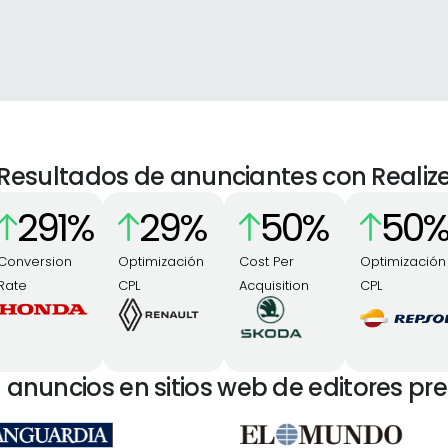
Resultados de anunciantes con Realiz
291
%
29
%
50
%
50
%
Conversion
Optimización
Cost Per
Optimización
Rate
CPL
Acquisition
CPL
 anuncios en sitios web de editores p