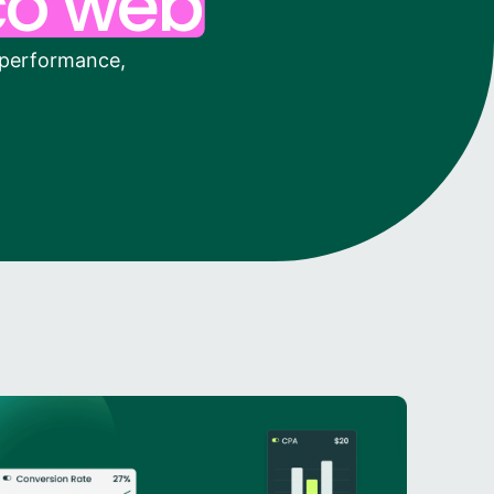
ico web
e performance,